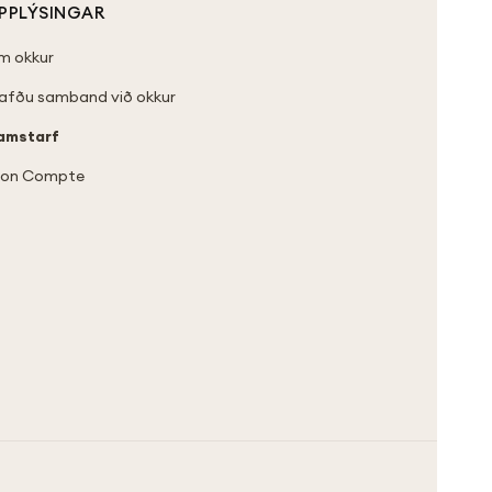
PPLÝSINGAR
m okkur
afðu samband við okkur
amstarf
on Compte
hien de la tête aux pattes :
nir les infections
, mais aussi de
renforcer
ur un pelage sain et éclatant !