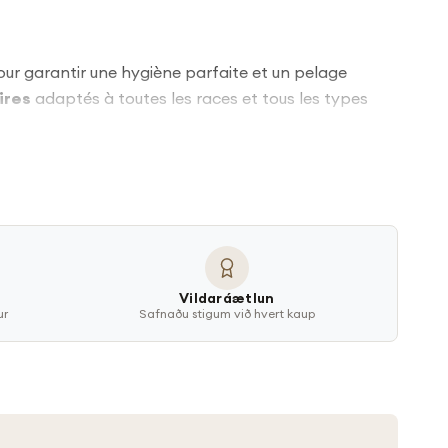
our garantir une hygiène parfaite et un pelage
ires
adaptés à toutes les races et tous les types
on et sublimer son pelage. Trouvez le
Vildaráætlun
ur
Safnaðu stigum við hvert kaup