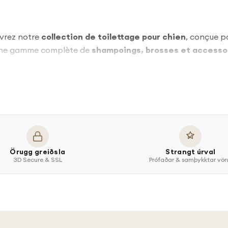
vrez notre
collection de toilettage pour chien
, conçue p
 une gamme complète de
shampoings, brosses et accesso
 :
formulés pour respecter la peau sensible de votre compagn
n :
Örugg greiðsla
Strangt úrval
3D Secure & SSL
Prófaðar & samþykktar vör
les.
ces et tiques.
brillant.
it