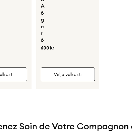
A
ð
g
e
r
ð
Venjulegt
600 kr
verð
alkosti
Velja valkosti
Prenez Soin de Votre Compagnon 