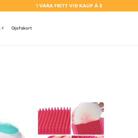
1 VARA FRÍTT VIÐ KAUP Á 3
 ⚡
Gjafakort