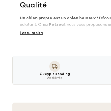
Qualité
Un chien propre est un chien heureux !
Décou
éclatant. Chez
Petzeal
, nous vous proposons
de poils.
Lestu meira
Les indispensables du toilettage pour chien
1. Shampoings et Soins Adaptés
Nos
shampoings pour chien
sont spécialement 
shampoing idéal
selon les besoins de votre chie
Ókeypis sending
Án skilyrða
Shampoing apaisant
pour les peaux sensib
Shampoing anti-parasitaire
contre les pu
Shampoing hydratant
pour un poil doux et 
2. Brosses et Peignes pour un Pelage Parfa