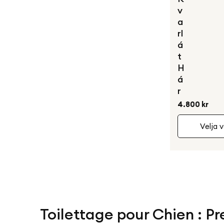
v
a
rl
á
t
H
á
r
Venjulegt
4.800 kr
verð
Velja v
Toilettage pour Chien : 