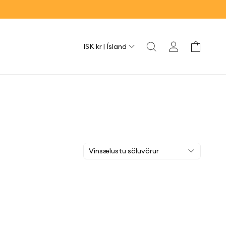
Land/svæði
Tenging
Karfa
ISK kr | Ísland